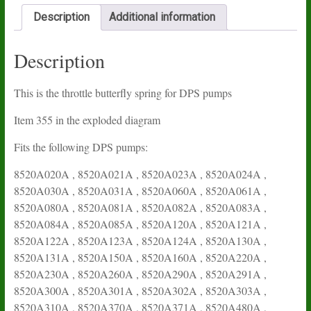
Description
Additional information
Description
This is the throttle butterfly spring for DPS pumps
Item 355 in the exploded diagram
Fits the following DPS pumps:
8520A020A , 8520A021A , 8520A023A , 8520A024A ,
8520A030A , 8520A031A , 8520A060A , 8520A061A ,
8520A080A , 8520A081A , 8520A082A , 8520A083A ,
8520A084A , 8520A085A , 8520A120A , 8520A121A ,
8520A122A , 8520A123A , 8520A124A , 8520A130A ,
8520A131A , 8520A150A , 8520A160A , 8520A220A ,
8520A230A , 8520A260A , 8520A290A , 8520A291A ,
8520A300A , 8520A301A , 8520A302A , 8520A303A ,
8520A310A , 8520A370A , 8520A371A , 8520A480A ,