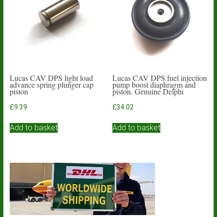
Lucas CAV DPS light load
Lucas CAV DPS fuel injection
advance spring plunger cap
pump boost diaphragm and
piston
piston. Genuine Delphi
£
9.39
£
34.02
Add to basket
Add to basket