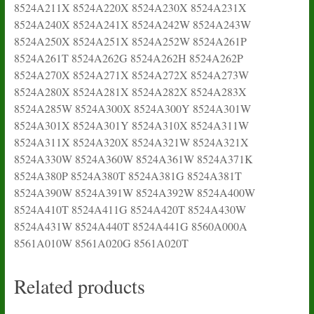
8524A211X 8524A220X 8524A230X 8524A231X
8524A240X 8524A241X 8524A242W 8524A243W
8524A250X 8524A251X 8524A252W 8524A261P
8524A261T 8524A262G 8524A262H 8524A262P
8524A270X 8524A271X 8524A272X 8524A273W
8524A280X 8524A281X 8524A282X 8524A283X
8524A285W 8524A300X 8524A300Y 8524A301W
8524A301X 8524A301Y 8524A310X 8524A311W
8524A311X 8524A320X 8524A321W 8524A321X
8524A330W 8524A360W 8524A361W 8524A371K
8524A380P 8524A380T 8524A381G 8524A381T
8524A390W 8524A391W 8524A392W 8524A400W
8524A410T 8524A411G 8524A420T 8524A430W
8524A431W 8524A440T 8524A441G 8560A000A
8561A010W 8561A020G 8561A020T
Related products