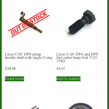
Lucas CAV DPS pump
Lucas CAV DPA and DPS
throttle shaft with single O ring
fuel outlet banjo bolt 7123-
339D
£
28.48
£
6.01
Read more
Add to basket