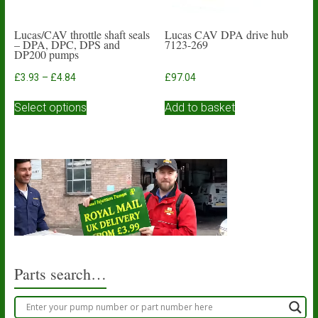
Lucas/CAV throttle shaft seals
Lucas CAV DPA drive hub
– DPA, DPC, DPS and
7123-269
DP200 pumps
Price
£
3.93
–
£
4.84
£
97.04
range:
This
£3.93
Select options
Add to basket
product
through
has
£4.84
multiple
variants.
The
options
may
be
chosen
on
the
product
Parts search…
page