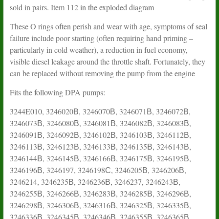
sold in pairs. Item 112 in the exploded diagram
These O rings often perish and wear with age, symptoms of seal
failure include poor starting (often requiring hand priming –
particularly in cold weather), a reduction in fuel economy,
visible diesel leakage around the throttle shaft. Fortunately, they
can be replaced without removing the pump from the engine
Fits the following DPA pumps:
3244E010, 3246020В, 3246070В, 3246071В, 3246072В,
3246073В, 3246080В, 3246081В, 3246082В, 3246083В,
3246091В, 3246092В, 3246102В, 3246103В, 3246112В,
3246113В, 3246123В, 3246133В, 3246135В, 3246143В,
3246144В, 3246145В, 3246166В, 3246175В, 3246195В,
3246196В, 3246197, 3246198С, 3246205В, 3246206В,
3246214, 3246235В, 3246236В, 3246237, 3246243В,
3246255В, 3246266В, 3246283В, 3246285В, 3246296В,
3246298В, 3246306В, 3246316В, 3246325В, 3246335В,
3246336В, 3246345В, 3246346В, 3246355В, 3246365В,