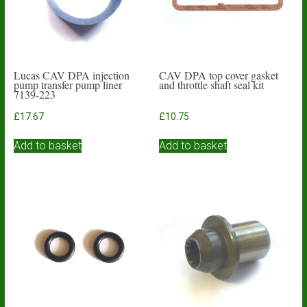
Lucas CAV DPA injection
CAV DPA top cover gasket
pump transfer pump liner
and throttle shaft seal kit
7139-223
£
17.67
£
10.75
Add to basket
Add to basket