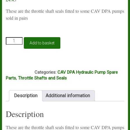
These are the throttle shaft seals fitted to some CAV DPA pumps
sold in pairs
CAV
Add to basket
DPA
hydraulically
governed
pump
J16A
throttle
Categories:
CAV DPA Hydraulic Pump Spare
shaft
Parts
,
Throttle Shafts and Seals
seals
(pair)
quantity
Description
Additional information
Description
These are the throttle shaft seals fitted to some CAV DPA pumps