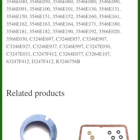
3546E040, 3546E050, 3546E060, 3546E080, 3546E090,
3546E091, 3546E100, 3546E101, 3546E130, 3546E131,
3546E150, 3546E151, 3546E152, 3546E160, 3546E161,
3546E162, 3546E163, 3546E164, 3546E171, 3546E180,
3546E181, 3546E182, 3546E190, 3546E192, 3566E020,
3566E030, C3246E697, C3246E857, C3246E907,
C3246E927, C3246E937, C3246E997, C3247E030,
C3247E031, C3247F412, C3264E077, C3264E107,
63247F412, I3247F412, R3246756B
Related products