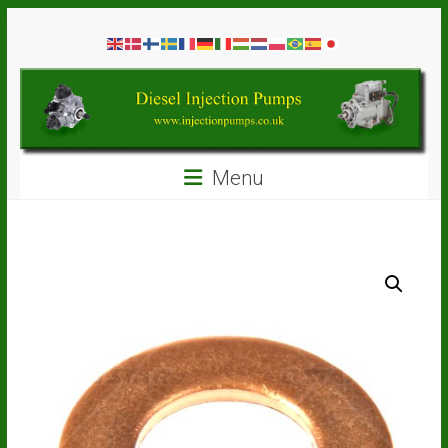
Skip
Diesel
to
content
Injection
Pumps
Seal
Menu
Repair
Kits
and
Spare
Parts