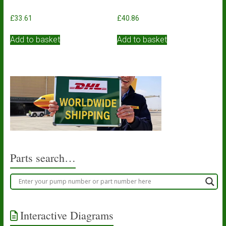
£
33.61
£
40.86
Add to basket
Add to basket
Parts search…
Interactive Diagrams