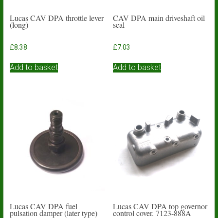
Lucas CAV DPA throttle lever
CAV DPA main driveshaft oil
(long)
seal
£
8.38
£
7.03
Add to basket
Add to basket
Lucas CAV DPA fuel
Lucas CAV DPA top governor
pulsation damper (later type)
control cover. 7123-888A