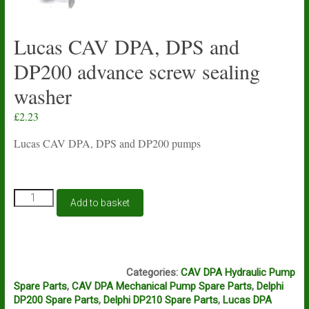
Lucas CAV DPA, DPS and
DP200 advance screw sealing
washer
£
2.23
Lucas CAV DPA, DPS and DP200 pumps
Lucas
Add to basket
CAV
DPA,
DPS
and
COPPER
DP200
Categories:
CAV DPA Hydraulic Pump
advance
Spare Parts
,
CAV DPA Mechanical Pump Spare Parts
,
Delphi
screw
DP200 Spare Parts
,
Delphi DP210 Spare Parts
,
Lucas DPA
sealing