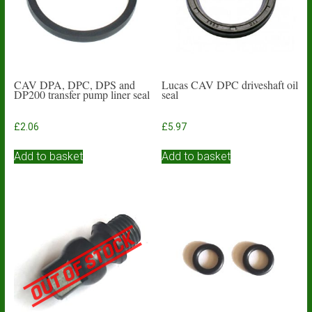
CAV DPA, DPC, DPS and
Lucas CAV DPC driveshaft oil
DP200 transfer pump liner seal
seal
£
2.06
£
5.97
Add to basket
Add to basket