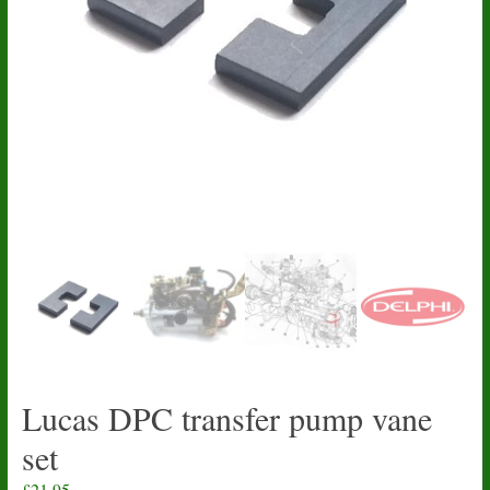
Lucas DPC transfer pump vane
set
£
21.95