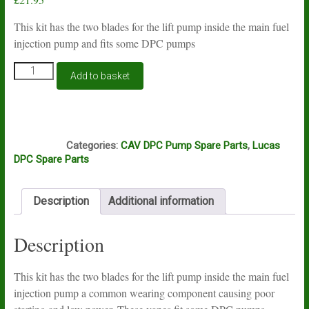
This kit has the two blades for the lift pump inside the main fuel
injection pump and fits some DPC pumps
Lucas
Add to basket
DPC
transfer
pump
vane
J3B
set
Categories:
CAV DPC Pump Spare Parts
,
Lucas
quantity
DPC Spare Parts
Description
Additional information
Description
This kit has the two blades for the lift pump inside the main fuel
injection pump a common wearing component causing poor