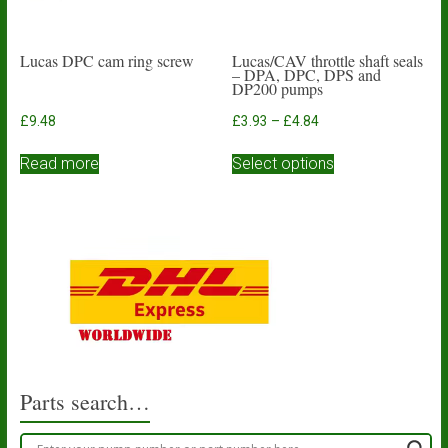
Lucas DPC cam ring screw
Lucas/CAV throttle shaft seals
– DPA, DPC, DPS and
DP200 pumps
Price
£
9.48
£
3.93
–
£
4.84
range:
This
£3.93
Read more
Select options
product
through
has
£4.84
multiple
variants.
The
options
may
be
chosen
on
the
product
Parts search…
page