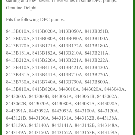
starting and low power. These vanes fit some DPC pumps.
Genuine Delphi
Fits the following DPC pumps:
8413B010A, 8413B020A, 8413B050A, 8413B051B,
8413B070A, 8413B080A, 8413B090A, 8413B100A,
8413B170A, 8413B171A, 8413B172A, 8413B180A,
8413B181A, 8413B182A, 8413B210A, 8413B211A,
8413B212A, 8413B220A, 8413B221A, 8413B222A,
8413B410A, 8413B411A, 8413B421A, 8413B430A,
8413B431A, 8413B441A, 8413B710A, 8413B720A,
8413B730A, 8413B740A, 8413B790A, 8413B800A,
8413B810A, 8413B820A, 8443010A, 8443020A, 8443040A,
8443060A, 8443060B, 8443061A, 8443061B, 8443062A,
8443062B, 8443070A, 8443080A, 8443081A, 8443090A,
8443091A, 8443092A, 8443093A, 8443100A, 8443120A,
8443121B, 8443130A, 8443131A, 8443132B, 8443138A,
8443139A, 8443140A, 8443141A, 8443142B, 8443148A,
8443149A, 8443150A, 8443152A, 8443153B, 8443159A,