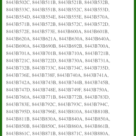
8443B502C, 8443B511B, 8443B521B, 8443B532B,
8443B533C, 8443B551B, 8443B552C, 8443B553D,
8443B554D, 8443B554E, 8443B555E, 8443B570A,
8443B571B, 8443B572B, 8443B572C, 8443B572D,
8443B572E, 8443B573E, 8443B600A, 8443B601B,
8443B620A, 8443B621A, 8443B630A, 8443B640A,
8443B690A, 8443B690B, 8443B692B, 8443B700A,
8443B701A, 8443B701B, 8443B710A, 8443B721B,
8443B721C, 8443B722D, 8443B730A, 8443B731A,
8443B732B, 8443B733C, 8443B734C, 8443B735D,
8443B736E, 8443B738F, 8443B740A, 8443B741A,
8443B742A, 8443B743B, 8443B744B, 8443B745B,
8443B747D, 8443B748E, 8443B749F, 8443B750A,
8443B760A, 8443B771B, 8443B772B, 8443B783D,
8443B783E, 8443B792C, 8443B793C, 8443B794C,
8443B795D, 8443B796E, 8443B810A, 8443B810B,
8443B811B, 8443B830A, 8443B840A, 8443B850A,
8443B850B, 8443B850C, 8443B860A, 8443B861B,
8443B861C, 8443B871B, 8443B871C, 8443B880A,